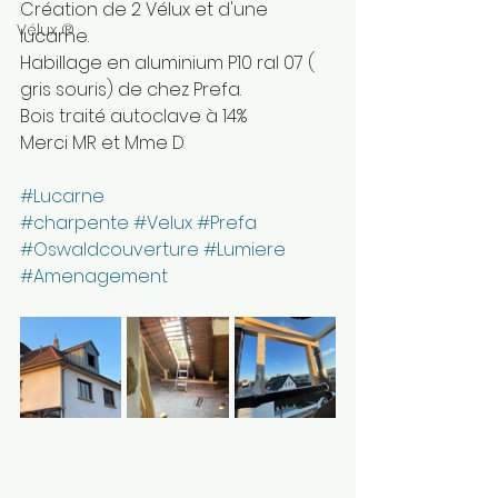
Création de 2 Vélux et d'une 
Vélux ®
lucarne. 
Habillage en aluminium P10 ral 07 ( 
gris souris) de chez Prefa. 
Bois traité autoclave à 14%
Merci MR et Mme D 
#Lucarne
#charpente
#Velux
#Prefa
#Oswaldcouverture
#Lumiere
#Amenagement