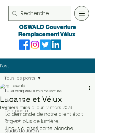
OSWALD Couverture
Remplacement Vélux
Post
Tous les posts
oswald
Tous les posts
1 mars 2023
1 min de lecture
Lucarne et Vélux
Couverture
Dernière mise à jour :
2 mars 2023
Charpente
La demande de notre client était 
Zinguerie
d'avoir plus de lumière. 
Il nous à laissé carte blanche   
Studio de Jardin