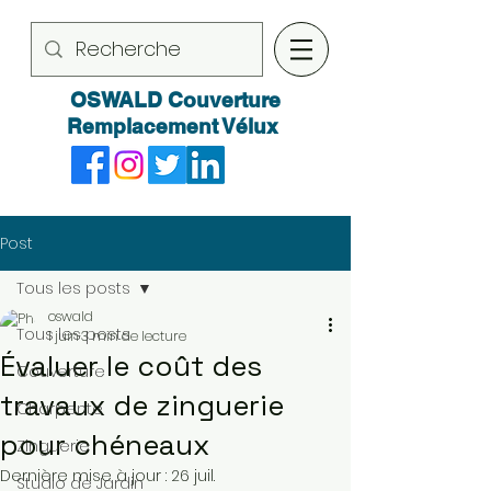
OSWALD Couverture
Remplacement Vélux
Post
Tous les posts
oswald
Tous les posts
1 juin
3 min de lecture
Évaluer le coût des
Couverture
travaux de zinguerie
Charpente
pour chéneaux
Zinguerie
Dernière mise à jour :
26 juil.
Studio de Jardin