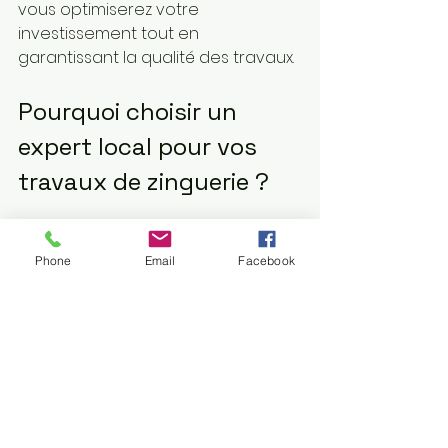
vous optimiserez votre 
investissement tout en 
garantissant la qualité des travaux.
Pourquoi choisir un 
expert local pour vos 
travaux de zinguerie ?
Faire appel à un professionnel 
local présente plusieurs 
Phone
Email
Facebook
avantages. Un artisan zingueur en 
Alsace connaît parfaitement les 
contraintes climatiques, comme 
les fortes pluies ou la neige, qui 
impactent la toiture et les 
chéneaux. Il maîtrise aussi les 
normes en vigueur et peut vous 